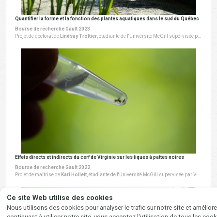
Quantifier la forme et la fonction des plantes aquatiques dans le sud du Québec
Bourse de recherche Gault 2023
Projet de doctorat de
Lindsay Trottier
, étudiante de l'Université McGill supervisée par Lars Iversen. Ce projet a débuté en 2023 à la Réserve naturelle Gault et à la station de recherche Wilder et Helen Penfield.
SUIVEZ-NOUS AU GRÉ DU VE
Effets directs et indirects du cerf de Virginie sur les tiques à pattes noires
Bourse de recherche Gault 2022
SUR...
Projet de maîtrise de
Kari Hollett
, étudiante de l'Université McGill supervisée par Virginie Millien. Ce projet a débuté en 2021.
Instagram
Facebook
Ce site Web utilise des cookies
Nous utilisons des cookies pour analyser le trafic sur notre site et améliorer
continuant à utiliser notre site, vous acceptez l'utilisation de tous les c