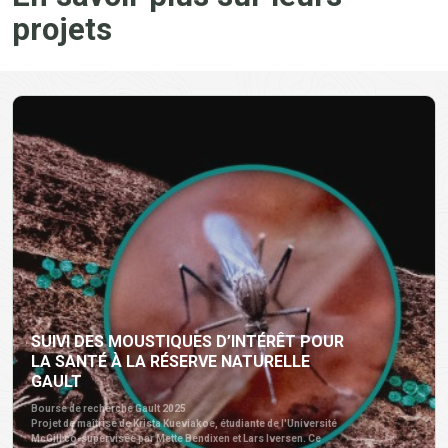
projets
SUIVI DES MOUSTIQUES D’INTÉRÊT POUR
LA SANTÉ À LA RÉSERVE NATURELLE
GAULT
Bourse de recherche Gault 2025
Projet de maîtrise de
Krista Kueviakoe
, étudiante de l'Université
McGill co-supervisée par Mette Bendixen et Lars Iversen. Ce