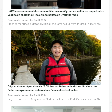
L’ARN environnemental comme outil non invasif pour surveiller les impacts des
vagues de chaleur sur les communautés de Cypriniformes
Bourse de recherche Gault 2024
Projet de maîtrise de
Simone Miklosi
, étudiante de l'Université McGill supervisée par Melania Cristescu. Ce projet a débuté en 2024.
Dégradation et réparation de l’ADN des bactéries indicatrices fécales sous
l’effet du rayonnement solaire dans l’eau naturelle d’un lac
Bourse de recherche Gault 2024
Projet de doctorat de
Greyson He
, étudiant de l'Université McGill supervisé par Stephanie Loeb. Ce projet a débuté en 2024.