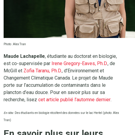
Photo : Alex Tran
Maude Lachapelle
, étudiante au doctorat en biologie,
est co-supervisée par
Irene Gregory-Eaves, Ph.D.
, de
McGill et
Zofia Taranu, Ph.D.
, d’Environnement et
Changement Climatique Canada. Le projet de Maude
porte sur l’accumulation de contaminants dans le
plancton d’eau douce. Pour en savoir plus sur sa
recherche, lisez
cet article publié l’automne dernier
.
En-tête
: Des étudiants en biologie récoltent des données sur le lac Hertel (photo : Alex
Tran)
En savoir plus sur leurs