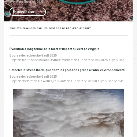
projet a débuté en 2025.
En savoir plus
PROJETS FINANCÉS PAR LES BOURSES DE RECHERCHE GAULT
Évolution à long terme de la forêt et impact du cerf de Virginie
Bourse de recherche Gault 2025
Projet de maîtrise de
Micah Pavlidis
, étudiant de l'Université McGill co-supervisée par Catherine Potvin et Frédéric Guichard. Ce projet a débuté en 2024.
Détecter le stress thermique chez les poissons grâce à l’ARN environnemental
Bourse de recherche Gault 2025
Projet de doctorat de
Liz Weller
, étudiante de l'Université McGill supervisée par Melania Cristescu. Ce projet a débuté en 2025.