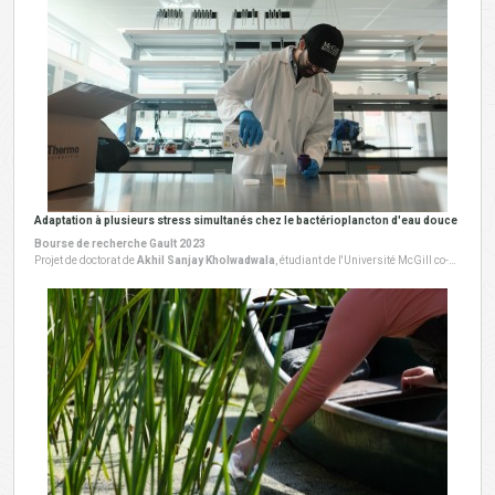
Adaptation à plusieurs stress simultanés chez le bactérioplancton d'eau douce
Bourse de recherche Gault 2023
Projet de doctorat de
Akhil Sanjay Kholwadwala
, étudiant de l'Université McGill co-supervisé par Rowan Barrett et Jesse Shapiro. Ce projet a débuté en 2023 au LEAP.