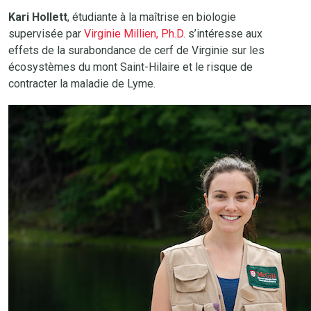
Kari Hollett
, étudiante à la maîtrise en biologie
supervisée par
Virginie Millien, Ph.D.
s’intéresse aux
effets de la surabondance de cerf de Virginie sur les
écosystèmes du mont Saint-Hilaire et le risque de
contracter la maladie de Lyme.