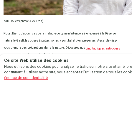
Kari Hollett (photo : Alex Tran)
SUIVEZ-NOUS AU GRÉ DU VE
Note
: Bien qu’aucun cas de la maladie de Lyme n’ait encore été recensé à la Réserve
naturelle Gault, les tiques à pattes noires y sont bel et bien présentes. Aussi devriez-
SUR...
vous prendre des précautions dans la nature. Découvrez nos
cinq tactiques anti-tiques
pour une randonnée en toute sécurité.
Instagram
Facebook
Ce site Web utilise des cookies
Nous utilisons des cookies pour analyser le trafic sur notre site et améliorer
En-tête
: La tique à pattes noires (
Ixodes scapularis
) peut transmettre le virus causant la
continuant à utiliser notre site, vous acceptez l'utilisation de tous les c
maladie de Lyme aux humains et aux animaux de compagnie (photo : Alex Tran)
énoncé de confidentialité
.
Lire aussi