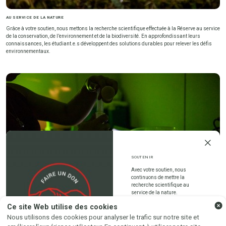
AU SERVICE DE LA NATURE
Grâce à votre soutien, nous mettons la recherche scientifique effectuée à la Réserve au service
de la conservation, de l’environnement et de la biodiversité. En approfondissant leurs
connaissances, les étudiant.e.s développent des solutions durables pour relever les défis
environnementaux.
SOUTENIR
SUIVEZ-NOUS AU GRÉ DU
Avec votre soutien, nous
continuons de mettre la
recherche scientifique au
VENT SUR...
service de la nature.
Ce site Web utilise des cookies
Instagram
Facebook
Nous utilisons des cookies pour analyser le trafic sur notre site et
UN IMPACT CONCRET SUR LA VIE DES ÉTUDIANT.E.S