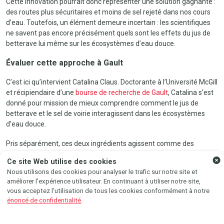
Cette innovation pourrait donc représenter une solution gagnante :
des routes plus sécuritaires et moins de sel rejeté dans nos cours
d’eau. Toutefois, un élément demeure incertain : les scientifiques
ne savent pas encore précisément quels sont les effets du jus de
betterave lui même sur les écosystèmes d’eau douce.
Évaluer cette approche à Gault
C’est ici qu’intervient Catalina Claus. Doctorante à l’Université McGill
et récipiendaire d’une
bourse de recherche de Gault
, Catalina s’est
donné pour mission de mieux comprendre comment le jus de
betterave et le sel de voirie interagissent dans les écosystèmes
d’eau douce.
SUIVEZ-NOUS AU GRÉ DU
VENT SUR...
Pris séparément, ces deux ingrédients agissent comme des
facteurs de stress liés à l’eutrophisation, c’est à dire qu’ils peuvent
Ce site Web utilise des cookies
augmenter la concentration de nutriments et favoriser la
Instagram
Facebook
Nous utilisons des cookies pour analyser le trafic sur notre site et
prolifération d’algues nuisibles. Le sel de voirie est également
améliorer l'expérience utilisateur. En continuant à utiliser notre site,
reconnu pour sa toxicité directe envers le zooplancton.
vous acceptez l'utilisation de tous les cookies conformément à notre
énoncé de confidentialité
.
La recherche de Catalina s’articule autour d’une question clé : la
combinaison du jus de betterave et du sel permet elle de réduire